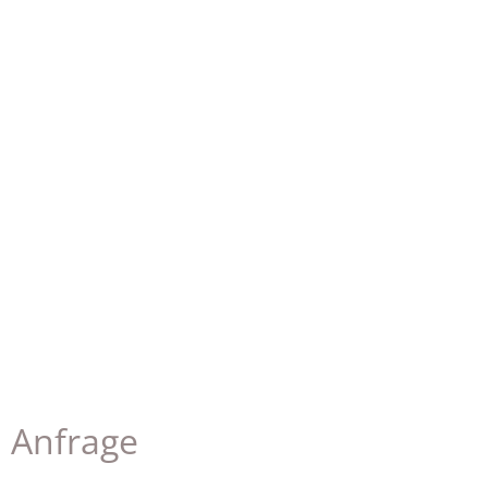
Über uns
Zimmer
Kulinarik
Kontakt
Anfrage