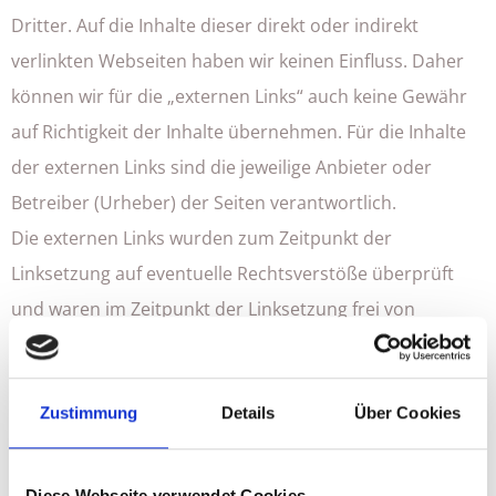
Dritter. Auf die Inhalte dieser direkt oder indirekt
verlinkten Webseiten haben wir keinen Einfluss. Daher
können wir für die „externen Links“ auch keine Gewähr
auf Richtigkeit der Inhalte übernehmen. Für die Inhalte
der externen Links sind die jeweilige Anbieter oder
Betreiber (Urheber) der Seiten verantwortlich.
Die externen Links wurden zum Zeitpunkt der
Linksetzung auf eventuelle Rechtsverstöße überprüft
und waren im Zeitpunkt der Linksetzung frei von
rechtswidrigen Inhalten. Eine ständige inhaltliche
Überprüfung der externen Links ist ohne konkrete
Anhaltspunkte einer Rechtsverletzung nicht möglich. Bei
Zustimmung
Details
Über Cookies
direkten oder indirekten Verlinkungen auf die Webseiten
Dritter, die außerhalb unseres Verantwortungsbereichs
Diese Webseite verwendet Cookies