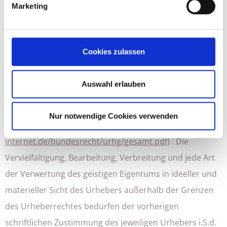
Marketing
Links auf die jeweilige Veröffentlichung lediglich
verweist.
Werden uns Rechtsverletzungen bekannt, werden die
Cookies zulassen
externen Links durch uns unverzüglich entfernt.
Urheberrecht
Auswahl erlauben
Die auf unserer Webseite veröffentlichen Inhalte und
Werke unterliegen dem deutschen Urheberrecht
Nur notwendige Cookies verwenden
(
http://www.gesetze-im-
internet.de/bundesrecht/urhg/gesamt.pdf
) . Die
Vervielfältigung, Bearbeitung, Verbreitung und jede Art
der Verwertung des geistigen Eigentums in ideeller und
materieller Sicht des Urhebers außerhalb der Grenzen
des Urheberrechtes bedürfen der vorherigen
schriftlichen Zustimmung des jeweiligen Urhebers i.S.d.