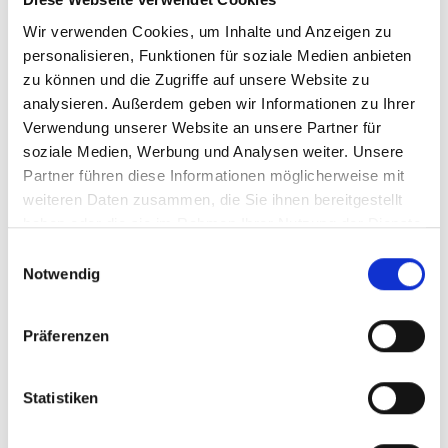
liegen, würde eine Haftungsverpflichtung ausschließlich
Wir verwenden Cookies, um Inhalte und Anzeigen zu
in dem Fall nur bestehen, wenn wir von den Inhalten
personalisieren, Funktionen für soziale Medien anbieten
zu können und die Zugriffe auf unsere Website zu
Kenntnis erlangen und es uns technisch möglich und
analysieren. Außerdem geben wir Informationen zu Ihrer
zumutbar wäre, die Nutzung im Falle rechtswidriger
Verwendung unserer Website an unsere Partner für
Inhalte zu verhindern.
soziale Medien, Werbung und Analysen weiter. Unsere
Partner führen diese Informationen möglicherweise mit
Diese Haftungsausschlusserklärung gilt auch innerhalb
weiteren Daten zusammen, die Sie ihnen bereitgestellt
des eigenen Internetauftrittes „
Name Ihrer Domain
“
haben oder die sie im Rahmen Ihrer Nutzung der Dienste
gesetzten Links und Verweise von Fragestellern,
gesammelt haben.
Einwilligungsauswahl
Notwendig
Blogeinträgern, Gästen des Diskussionsforums. Für
illegale, fehlerhafte oder unvollständige Inhalte und
Präferenzen
insbesondere für Schäden, die aus der Nutzung oder
Nichtnutzung solcherart dargestellten Informationen
Statistiken
entstehen, haftet allein der Diensteanbieter der Seite,
auf welche verwiesen wurde, nicht derjenige, der über